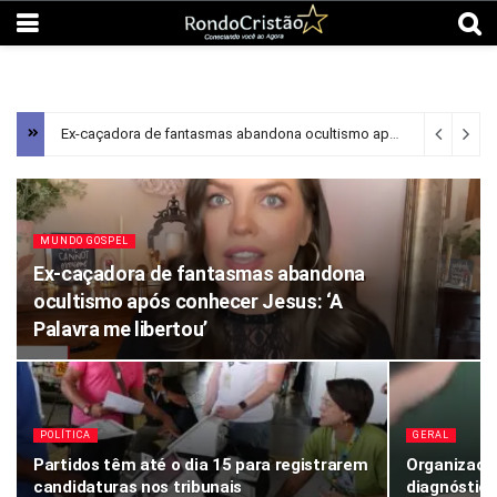
Ex-caçadora de fantasmas abandona ocultismo após conhecer Jesus: ‘A Palavra me libertou’
MUNDO GOSPEL
Ex-caçadora de fantasmas abandona
ocultismo após conhecer Jesus: ‘A
Palavra me libertou’
POLÍTICA
GERAL
Partidos têm até o dia 15 para registrarem
Organizaçõ
candidaturas nos tribunais
diagnóstico