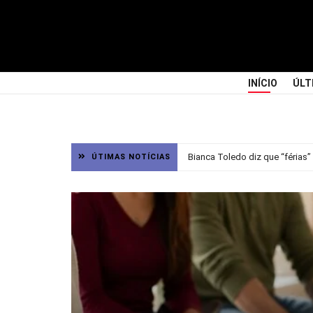
INÍCIO
ÚLT
Bianca Toledo diz que “férias”
ÚTIMAS NOTÍCIAS