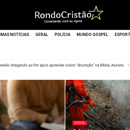
Rondocristao
IMAS NOTÍCIAS
GERAL
POLÍCIA
MUNDO GOSPEL
ESPOR
 estão chegando ao fim após aprender sobre “discrição” na Bíblia; Assista
9
GERAL