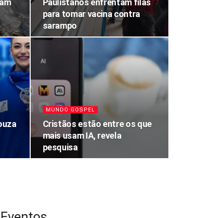
ram
Paulistanos enfrentam filas
para tomar vacina contra
sarampo
MUNDO GOSPEL
Souza
Cristãos estão entre os que
mais usam IA, revela
pesquisa
Eventos