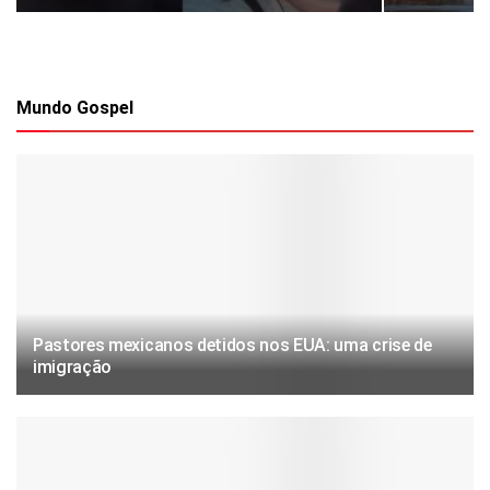
Mundo Gospel
Pastores mexicanos detidos nos EUA: uma crise de
imigração