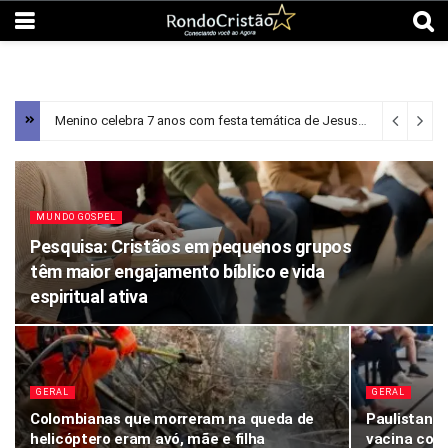
Menino celebra 7 anos com festa temática de Jesus em Minas Gerais
MUNDO GOSPEL
Pesquisa: Cristãos em pequenos grupos
têm maior engajamento bíblico e vida
espiritual ativa
GERAL
GERAL
Colombianas que morreram na queda de
Paulistanos
helicóptero eram avó, mãe e filha
vacina con