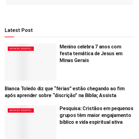
Latest Post
Menino celebra 7 anos com
MUNDO GOSPEL
festa temática de Jesus em
Minas Gerais
Bianca Toledo diz que “férias” estão chegando ao fim
MUNDO GOSPEL
após aprender sobre “discrição” na Bíblia; Assista
Pesquisa: Cristãos em pequenos
MUNDO GOSPEL
grupos têm maior engajamento
bíblico e vida espiritual ativa