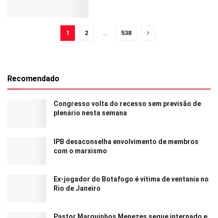
1
2
…
538
Recomendado
Congresso volta do recesso sem previsão de
plenário nesta semana
IPB desaconselha envolvimento de membros
com o marxismo
Ex-jogador do Botafogo é vítima de ventania no
Rio de Janeiro
Pastor Marquinhos Menezes segue internado e