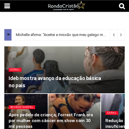
Michelle afirma: “Aceitei a missão que meu galego me confiou”
2 h
GERAL
Ideb mostra avanço da educação básica
no país
MUNDO GOSPEL
GERAL
Após pedido de criança, Forrest Frank ora
por mulher com câncer em show com 30
Redução da 
mil pessoas
insuficient