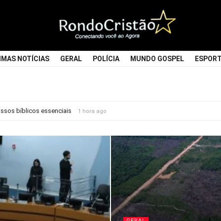
Rondocristao
IMAS NOTÍCIAS
GERAL
POLÍCIA
MUNDO GOSPEL
ESPOR
passos bíblicos essenciais
1 hora ago
GERAL