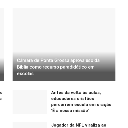
Câmara de Ponta Grossa aprova uso da
Bíblia como recurso paradidático em
escolas
lo
Antes da volta às aulas,
a
educadores cristãos
percorrem escola em oração:
‘É a nossa missão’
Jogador da NFL viraliza ao