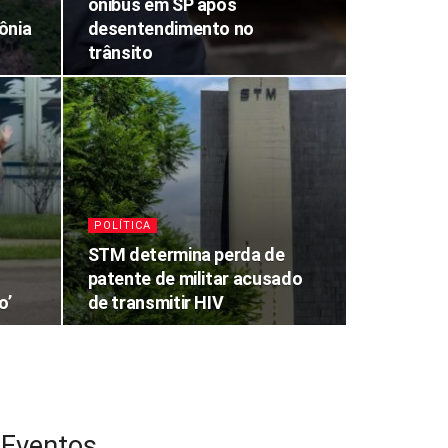
ônibus em SP após
ônia
desentendimento no
trânsito
POLÍTICA
STM determina perda de
patente de militar acusado
o’
de transmitir HIV
Eventos