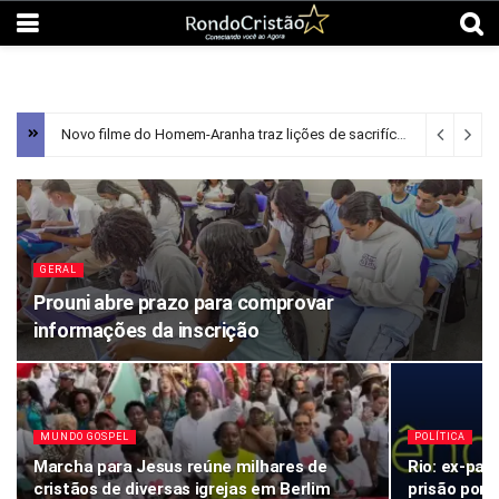
Novo filme do Homem-Aranha traz lições de sacrifício e esperança
GERAL
Prouni abre prazo para comprovar
informações da inscrição
MUNDO GOSPEL
POLÍTICA
Marcha para Jesus reúne milhares de
Rio: ex-pad
cristãos de diversas igrejas em Berlim
prisão por 