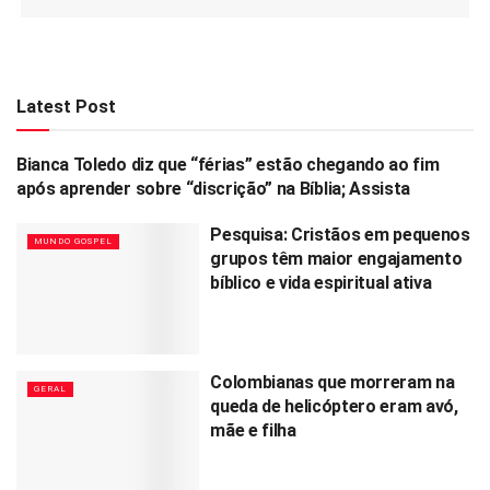
Latest Post
Bianca Toledo diz que “férias” estão chegando ao fim
MUNDO GOSPEL
após aprender sobre “discrição” na Bíblia; Assista
Pesquisa: Cristãos em pequenos
MUNDO GOSPEL
grupos têm maior engajamento
bíblico e vida espiritual ativa
Colombianas que morreram na
GERAL
queda de helicóptero eram avó,
mãe e filha