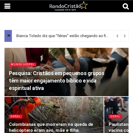
Bianca Toledo diz que “férias” estão chegando ao fim após aprender sobre “discrição” na Bíblia; Assista
MUNDO GOSPEL
Pesquisa: Cristãos em pequenos grupos
têm maior engajamento bíblico e vida
espiritual ativa
GERAL
GERAL
Colombianas que morreram na queda de
Paulistanos
helicóptero eram avó, mãe e filha
vacina con