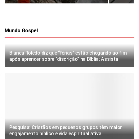
Mundo Gospel
Bianca Toledo diz que “férias” estão chegando ao fim
após aprender sobre “discrição” na Bíblia; Assista
Pesquisa: Cristãos em pequenos grupos têm maior
engajamento bíblico e vida espiritual ativa