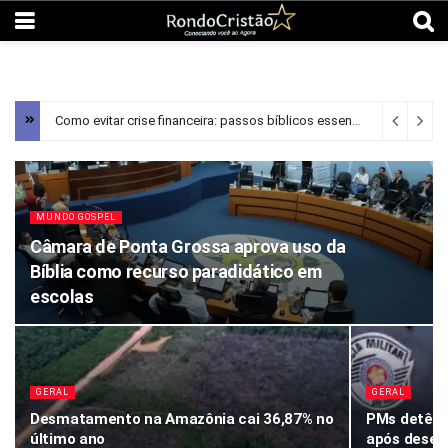
Como evitar crise financeira: passos bíblicos essenciais
2 horas a
MUNDO GOSPEL
Câmara de Ponta Grossa aprova uso da
Bíblia como recurso paradidático em
escolas
GERAL
GERAL
Desmatamento na Amazônia cai 36,87% no
PMs detêm 
último ano
após desen