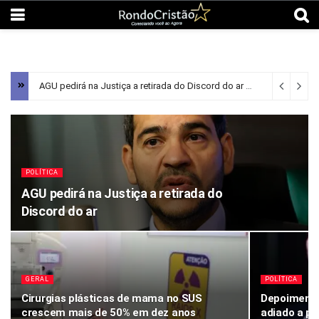
AGU pedirá na Justiça a retirada do Discord do ar
3 minutos ago
POLÍTICA
AGU pedirá na Justiça a retirada do
Discord do ar
GERAL
POLÍTICA
Cirurgias plásticas de mama no SUS
Depoimento
crescem mais de 50% em dez anos
adiado a pe