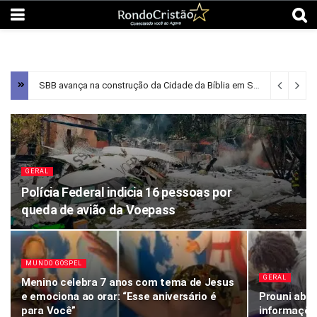
SBB avança na construção da Cidade da Bíblia em Santana de Parnaíba
GERAL
Polícia Federal indicia 16 pessoas por
queda de avião da Voepass
MUNDO GOSPEL
GERAL
Menino celebra 7 anos com tema de Jesus
e emociona ao orar: “Esse aniversário é
Prouni abr
para Você”
informações