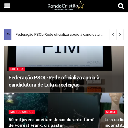
Federação PSOL-Rede oficializa apoio à candidatura de Lula à reeleição
POLÍTICA
Federação PSOL-Rede oficializa apoio à
candidatura de Lula à reeleição
MUNDO GOSPEL
GERAL
50 mil jovens aceitam Jesus durante turnê
Leis do lic
de Forrest Frank, diz pastor
inconstituc