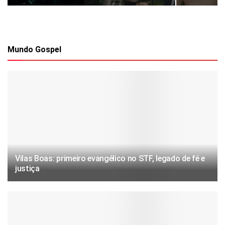
Mundo Gospel
Vilas Boas: primeiro evangélico no STF, legado de fé e
justiça