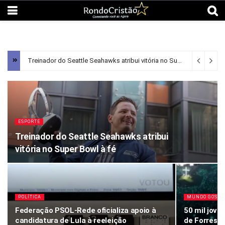
Treinador do Seattle Seahawks atribui vitória no Super Bowl à fé
4
ESPORTE
Treinador do Seattle Seahawks atribui
vitória no Super Bowl à fé
POLÍTICA
MUNDO GOSPE
Federação PSOL-Rede oficializa apoio à
50 mil jove
candidatura de Lula à reeleição
de Forrest 