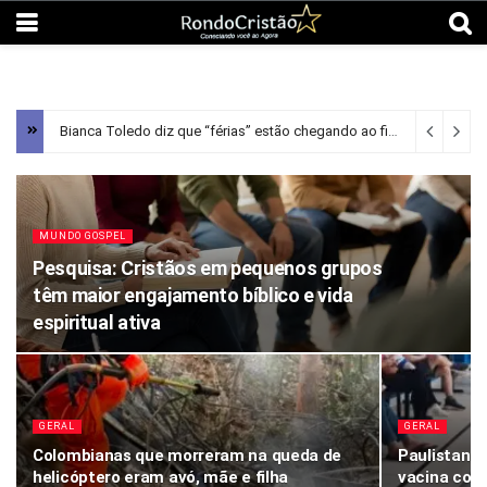
Bianca Toledo diz que “férias” estão chegando ao fim após aprender sobre “discrição” na Bíblia; Assista
MUNDO GOSPEL
Pesquisa: Cristãos em pequenos grupos
têm maior engajamento bíblico e vida
espiritual ativa
GERAL
GERAL
Colombianas que morreram na queda de
Paulistanos
helicóptero eram avó, mãe e filha
vacina con