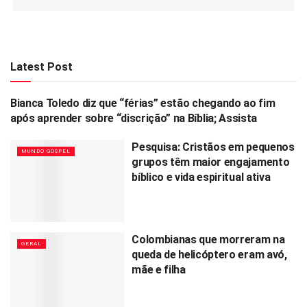
Latest Post
Bianca Toledo diz que “férias” estão chegando ao fim
MUNDO GOSPEL
após aprender sobre “discrição” na Bíblia; Assista
Pesquisa: Cristãos em pequenos
MUNDO GOSPEL
grupos têm maior engajamento
bíblico e vida espiritual ativa
Colombianas que morreram na
GERAL
queda de helicóptero eram avó,
mãe e filha