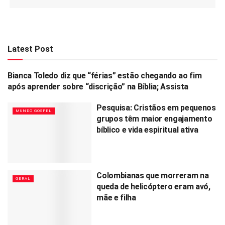
Latest Post
Bianca Toledo diz que “férias” estão chegando ao fim
MUNDO GOSPEL
após aprender sobre “discrição” na Bíblia; Assista
Pesquisa: Cristãos em pequenos
MUNDO GOSPEL
grupos têm maior engajamento
bíblico e vida espiritual ativa
Colombianas que morreram na
GERAL
queda de helicóptero eram avó,
mãe e filha