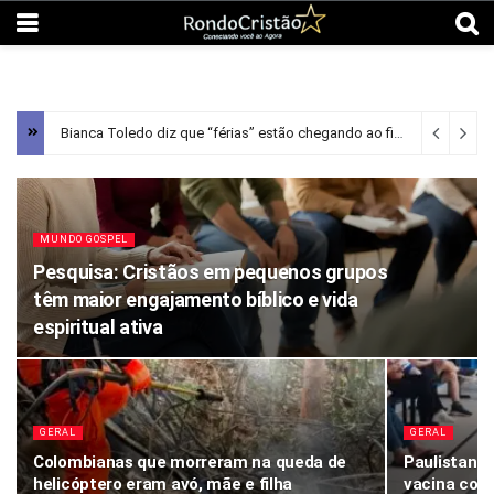
Bianca Toledo diz que “férias” estão chegando ao fim após aprender sobre “discrição” na Bíblia; Assista
MUNDO GOSPEL
Pesquisa: Cristãos em pequenos grupos
têm maior engajamento bíblico e vida
espiritual ativa
GERAL
GERAL
Colombianas que morreram na queda de
Paulistanos
helicóptero eram avó, mãe e filha
vacina con