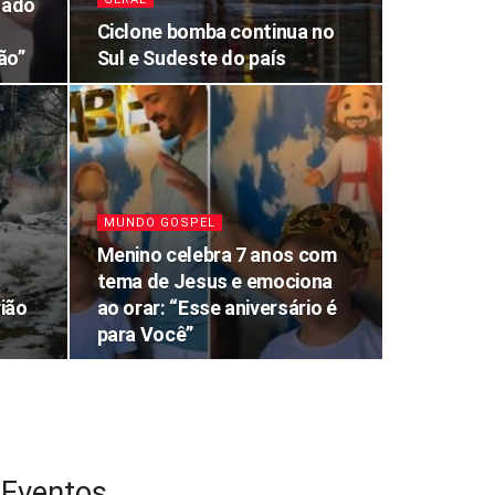
dado
Ciclone bomba continua no
ão”
Sul e Sudeste do país
MUNDO GOSPEL
Menino celebra 7 anos com
tema de Jesus e emociona
ião
ao orar: “Esse aniversário é
para Você”
Eventos