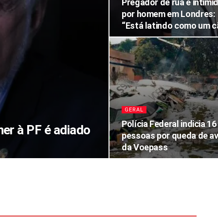
Pregador de rua é intimi
por homem em Londres:
“Está latindo como um c
GERAL
Polícia Federal indicia 16
er à PF é adiado
pessoas por queda de av
da Voepass