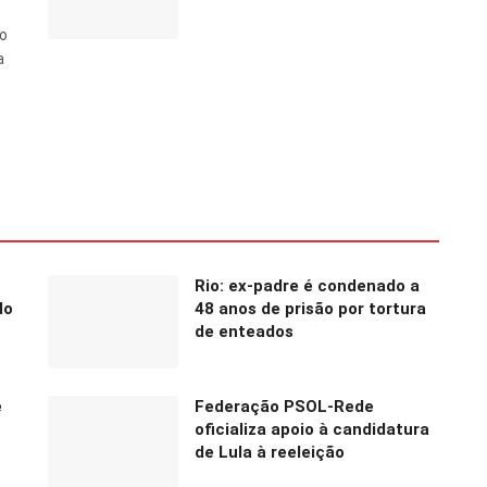
do
a
Rio: ex-padre é condenado a
do
48 anos de prisão por tortura
de enteados
e
Federação PSOL-Rede
oficializa apoio à candidatura
de Lula à reeleição