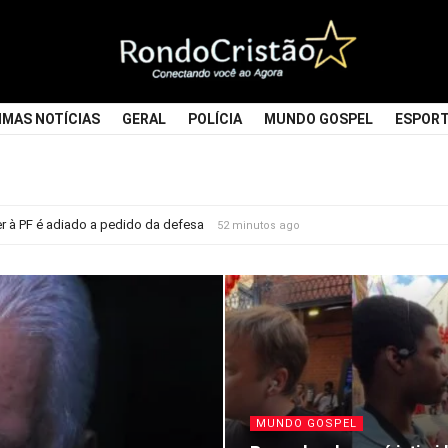
Rondocristao
IMAS NOTÍCIAS
GERAL
POLÍCIA
MUNDO GOSPEL
ESPOR
à PF é adiado a pedido da defesa
52 minutos ago
MUNDO GOSPEL