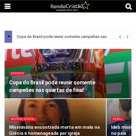
Copa do Brasil pode reunir somente campeões nas quartas de final
ESPORTE
Copa do Brasil pode reunir somente
campeões nas quartas de final
MUNDO GOSPEL
GERAL
Missionária encontrada morta em mala na
Ideb mostr
Grécia é homenageada por igreja
no país