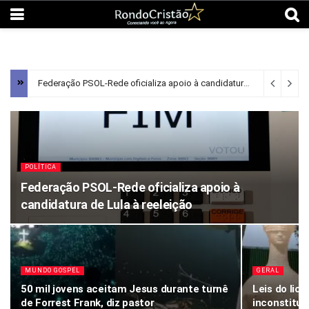
Federação PSOL-Rede oficializa apoio à candidatura de Lula à reeleição
POLÍTICA
Federação PSOL-Rede oficializa apoio à
candidatura de Lula à reeleição
MUNDO GOSPEL
GERAL
50 mil jovens aceitam Jesus durante turnê
Leis do lic
de Forrest Frank, diz pastor
inconstituc