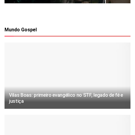
Mundo Gospel
Vilas Boas: primeiro evangélico no STF, legado de fé e
justiça