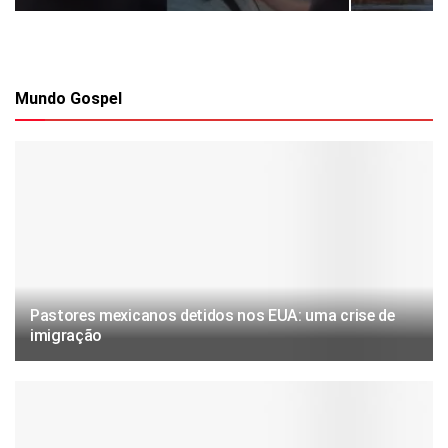
Mundo Gospel
Pastores mexicanos detidos nos EUA: uma crise de
imigração