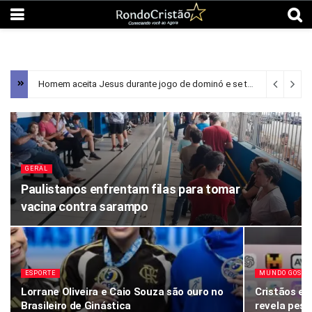
Homem aceita Jesus durante jogo de dominó e se torna evangelista
GERAL
Paulistanos enfrentam filas para tomar
vacina contra sarampo
ESPORTE
MUNDO GOSPE
Lorrane Oliveira e Caio Souza são ouro no
Cristãos es
Brasileiro de Ginástica
revela pesq