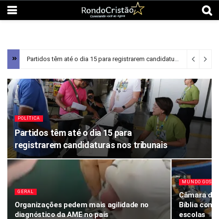
Partidos têm até o dia 15 para registrarem candidaturas nos tribunais
POLÍTICA
Partidos têm até o dia 15 para
registrarem candidaturas nos tribunais
MUNDO GOSPE
GERAL
Câmara de 
Organizações pedem mais agilidade no
Bíblia como
diagnóstico da AME no país
escolas