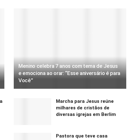
Menino celebra 7 anos com tema de Jesus
e emociona ao orar: “Esse aniversário é para
Você”
a
Marcha para Jesus reúne
milhares de cristãos de
diversas igrejas em Berlim
2
Pastora que teve casa