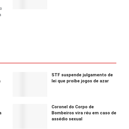
do
a
STF suspende julgamento de
a
lei que proíbe jogos de azar
Coronel do Corpo de
a
Bombeiros vira réu em caso de
assédio sexual