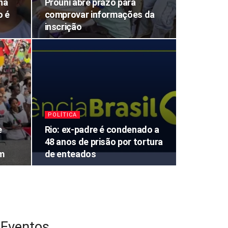
na
Prouni abre prazo para
o é
comprovar informações da
inscrição
POLÍTICA
e
Rio: ex-padre é condenado a
48 anos de prisão por tortura
im
de enteados
Eventos