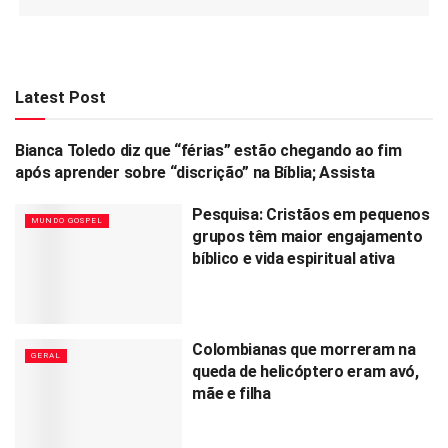
Latest Post
Bianca Toledo diz que “férias” estão chegando ao fim
MUNDO GOSPEL
após aprender sobre “discrição” na Bíblia; Assista
Pesquisa: Cristãos em pequenos
MUNDO GOSPEL
grupos têm maior engajamento
bíblico e vida espiritual ativa
Colombianas que morreram na
GERAL
queda de helicóptero eram avó,
mãe e filha