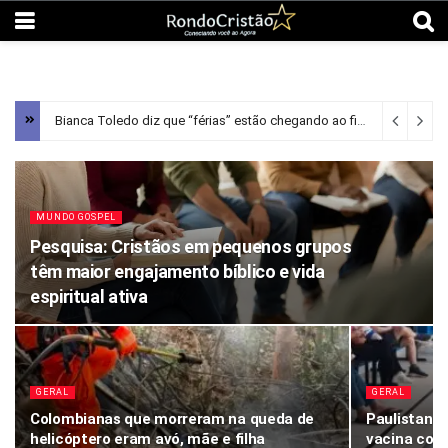
Bianca Toledo diz que “férias” estão chegando ao fim após aprender sobre “discrição” na Bíblia; Assista
MUNDO GOSPEL
Pesquisa: Cristãos em pequenos grupos
têm maior engajamento bíblico e vida
espiritual ativa
GERAL
GERAL
Colombianas que morreram na queda de
Paulistanos
helicóptero eram avó, mãe e filha
vacina con