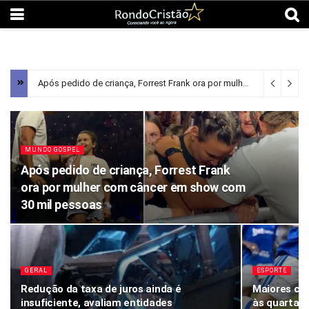
Após pedido de criança, Forrest Frank ora por mulher com câncer em show com 30 mil pessoas
MUNDO GOSPEL
Após pedido de criança, Forrest Frank
ora por mulher com câncer em show com
30 mil pessoas
GERAL
ESPORTE
Redução da taxa de juros ainda é
Maiores ca
insuficiente, avaliam entidades
às quartas 