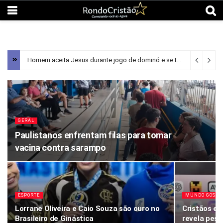
Homem aceita Jesus durante jogo de dominó e se torna evangelista
GERAL
Paulistanos enfrentam filas para tomar
vacina contra sarampo
ESPORTE
MUNDO GOSPE
Lorrane Oliveira e Caio Souza são ouro no
Cristãos es
Brasileiro de Ginástica
revela pesq