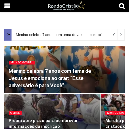
Menino celebra 7 anos com tema de Jesus e emociona ao orar: “Esse aniversário é para Você”
MUNDO GOSPEL
Menino celebra 7 anos com tema de
Jesus e emociona ao orar: “Esse
aniversário é para Você”
GERAL
MUNDO GOSPE
Prouni abre prazo para comprovar
Marcha par
informações da inscrição
cristãos de