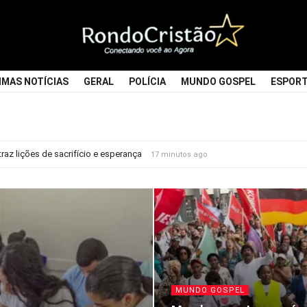
Rondocristao
IMAS NOTÍCIAS
GERAL
POLÍCIA
MUNDO GOSPEL
ESPOR
az lições de sacrifício e esperança
17 minutos ago
MUNDO GOSPEL