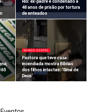
e
Rio: ex-padre é condenado a
48 anos de prisão por tortura
im
de enteados
MUNDO GOSPEL
Pastora que teve casa
ena;
incendiada mostra Bíblias
165
dos filhos intactas: ‘Sinal de
Deus’
Eventos