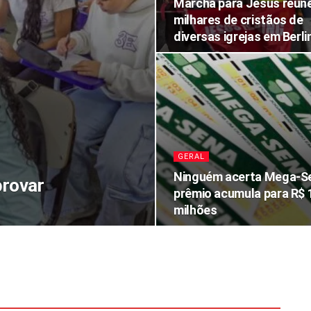
Marcha para Jesus reún
milhares de cristãos de
diversas igrejas em Berl
GERAL
Ninguém acerta Mega-S
provar
prêmio acumula para R$ 
milhões