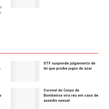
do
a
STF suspende julgamento de
a
lei que proíbe jogos de azar
Coronel do Corpo de
a
Bombeiros vira réu em caso de
assédio sexual