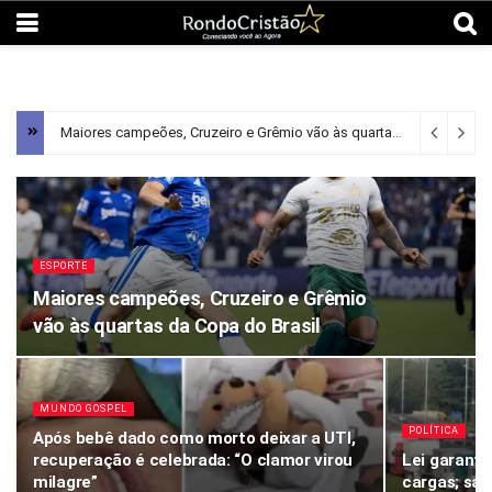
Maiores campeões, Cruzeiro e Grêmio vão às quartas da Copa do Brasil
ESPORTE
Maiores campeões, Cruzeiro e Grêmio
vão às quartas da Copa do Brasil
MUNDO GOSPEL
POLÍTICA
Após bebê dado como morto deixar a UTI,
recuperação é celebrada: “O clamor virou
Lei garante
milagre”
cargas; sai