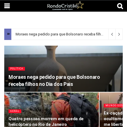
Moraes nega pedido para que Bolsonaro receba filhos no Dia dos Pais
POLÍTICA
Moraes nega pedido para que Bolsonaro
receba filhos no Dia dos Pais
MUNDO GOSPE
GERAL
Ex-caçador
Quatro pessoas morrem em queda de
ocultismo a
helicóptero no Rio de Janeiro
me libertou