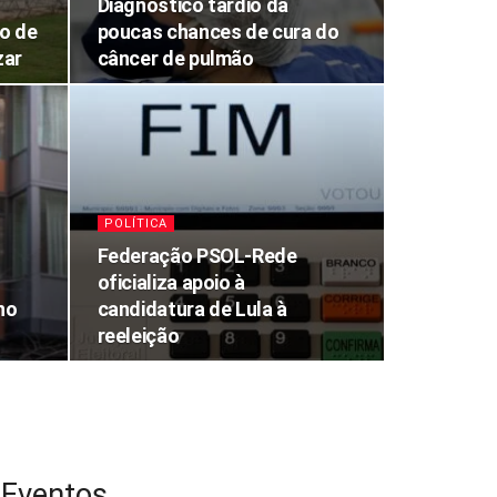
Diagnóstico tardio dá
o de
poucas chances de cura do
zar
câncer de pulmão
POLÍTICA
Federação PSOL-Rede
oficializa apoio à
no
candidatura de Lula à
reeleição
Eventos