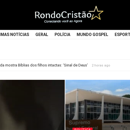
Rondocristao
IMAS NOTÍCIAS
GERAL
POLÍCIA
MUNDO GOSPEL
ESPOR
a mostra Bíblias dos filhos intactas: ‘Sinal de Deus’
2 horas ago
POLÍTICA