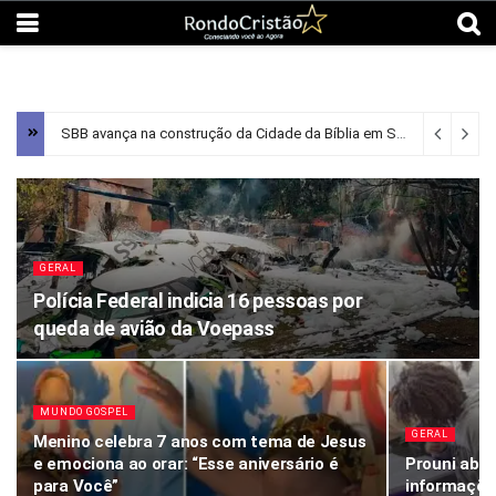
SBB avança na construção da Cidade da Bíblia em Santana de Parnaíba
GERAL
Polícia Federal indicia 16 pessoas por
queda de avião da Voepass
MUNDO GOSPEL
GERAL
Menino celebra 7 anos com tema de Jesus
e emociona ao orar: “Esse aniversário é
Prouni abr
para Você”
informações