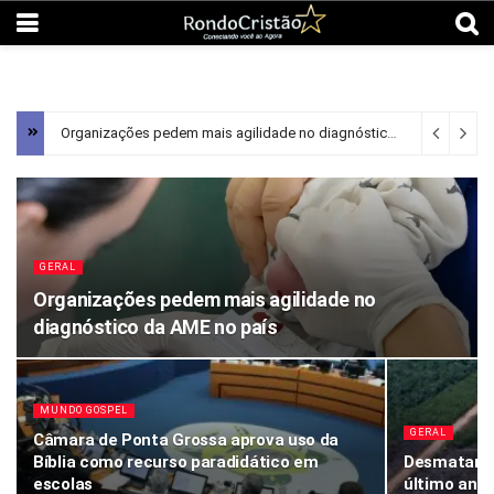
Organizações pedem mais agilidade no diagnóstico da AME no país
GERAL
Organizações pedem mais agilidade no
diagnóstico da AME no país
MUNDO GOSPEL
GERAL
Câmara de Ponta Grossa aprova uso da
Bíblia como recurso paradidático em
Desmatamen
escolas
último ano