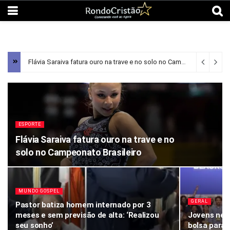
Flávia Saraiva fatura ouro na trave e no solo no Campeonato Brasileiro
ESPORTE
Flávia Saraiva fatura ouro na trave e no
solo no Campeonato Brasileiro
MUNDO GOSPEL
GERAL
Pastor batiza homem internado por 3
meses e sem previsão de alta: ‘Realizou
Jovens neg
seu sonho’
bolsa para 