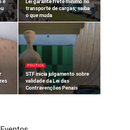
o é
Lei garante frete mínimo no
ou
transporte de cargas; saiba
o que muda
POLÍTICA
r
STF inicia julgamento sobre
res
validade da Lei das
Contravenções Penais
Eventos