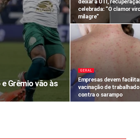
deixar a UTI, recuperaçã
celebrada: “O clamor vir
milagre”
GERAL
Empresas devem facilita
 e Grêmio vão às
vacinação de trabalhado
contra o sarampo