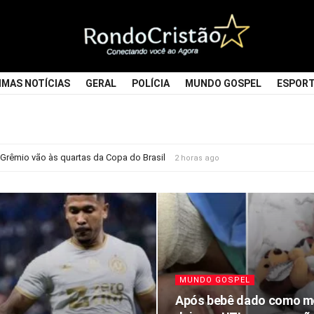
Rondocristao
IMAS NOTÍCIAS
GERAL
POLÍCIA
MUNDO GOSPEL
ESPOR
Grêmio vão às quartas da Copa do Brasil
2 horas ago
MUNDO GOSPEL
Após bebê dado como m