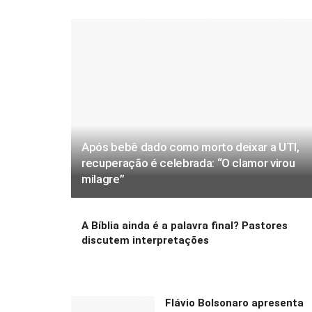
Após bebê dado como morto deixar a UTI,
recuperação é celebrada: “O clamor virou
milagre”
A Bíblia ainda é a palavra final? Pastores
discutem interpretações
Flávio Bolsonaro apresenta