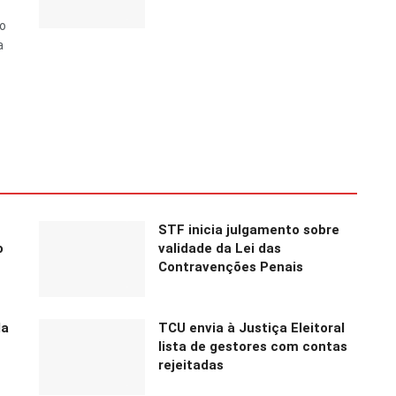
do
a
STF inicia julgamento sobre
o
validade da Lei das
Contravenções Penais
la
TCU envia à Justiça Eleitoral
lista de gestores com contas
rejeitadas