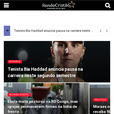
Tenista Bia Haddad anuncia pausa na carreira neste segundo semestre
ESPORTE
Tenista Bia Haddad anuncia pausa na
carreira neste segundo semestre
MUNDO GOSPEL
POLÍTICA
Ebola mata pastores na RD Congo, mas
igrejas permanecem firmes na linha de
Moraes neg
frente
receba filh