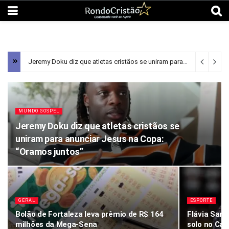
Jeremy Doku diz que atletas cristãos se uniram para anunciar Jesus na Copa: “Oramos juntos”
MUNDO GOSPEL
Jeremy Doku diz que atletas cristãos se
uniram para anunciar Jesus na Copa:
“Oramos juntos”
GERAL
ESPORTE
Bolão de Fortaleza leva prêmio de R$ 164
Flávia Sara
milhões da Mega-Sena
solo no Cam