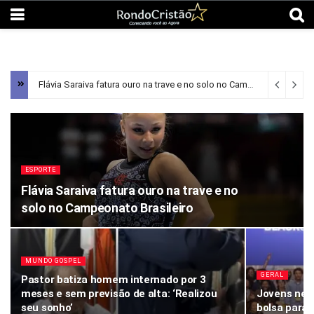
Flávia Saraiva fatura ouro na trave e no solo no Campeonato Brasileiro
ESPORTE
Flávia Saraiva fatura ouro na trave e no
solo no Campeonato Brasileiro
MUNDO GOSPEL
GERAL
Pastor batiza homem internado por 3
meses e sem previsão de alta: ‘Realizou
Jovens neg
seu sonho’
bolsa para 