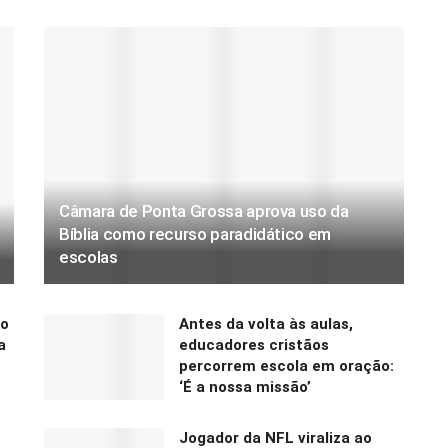
Câmara de Ponta Grossa aprova uso da
Bíblia como recurso paradidático em
escolas
lo
Antes da volta às aulas,
a
educadores cristãos
percorrem escola em oração:
‘É a nossa missão’
Jogador da NFL viraliza ao