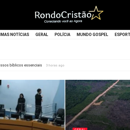
Rondocristao
IMAS NOTÍCIAS
GERAL
POLÍCIA
MUNDO GOSPEL
ESPOR
passos bíblicos essenciais
3 horas ago
GERAL