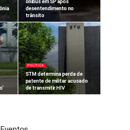
ônibus em SP após
ônia
desentendimento no
trânsito
POLÍTICA
STM determina perda de
patente de militar acusado
o’
de transmitir HIV
Eventos