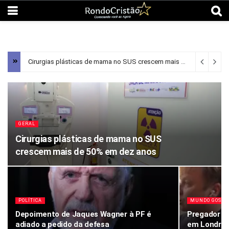
Cirurgias plásticas de mama no SUS crescem mais de 50% em dez anos
GERAL
Cirurgias plásticas de mama no SUS
crescem mais de 50% em dez anos
POLÍTICA
MUNDO GOSPE
Depoimento de Jaques Wagner à PF é
Pregador d
adiado a pedido da defesa
em Londres