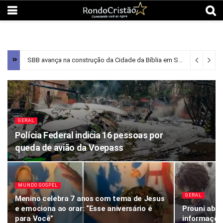
SBB avança na construção da Cidade da Bíblia em Santana de Parnaíba
GERAL
Polícia Federal indicia 16 pessoas por
queda de avião da Voepass
MUNDO GOSPEL
GERAL
Menino celebra 7 anos com tema de Jesus
e emociona ao orar: “Esse aniversário é
Prouni abr
para Você”
informações