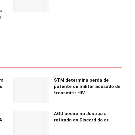
do
a
ra
STM determina perda de
s
patente de militar acusado de
transmitir HIV
AGU pedirá na Justiça a
A
retirada do Discord do ar