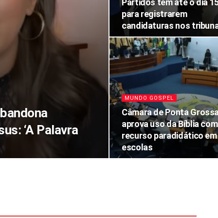
Partidos têm até o dia 1
para registrarem
candidaturas nos tribuna
MUNDO GOSPEL
abandona
Câmara de Ponta Gross
aprova uso da Bíblia co
us: ‘A Palavra
recurso paradidático em
escolas