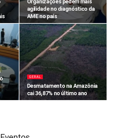
5
Organizações pedem mais
agilidade no diagnóstico da
is
AME no país
a
GERAL
mo
Desmatamento na Amazônia
cai 36,87% no último ano
Eventos