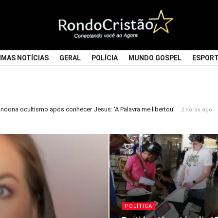
Rondocristao
IMAS NOTÍCIAS
GERAL
POLÍCIA
MUNDO GOSPEL
ESPOR
dona ocultismo após conhecer Jesus: ‘A Palavra me libertou’
2 horas ago
POLÍTICA