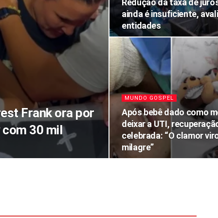
Redução da taxa de juro
ainda é insuficiente, ava
entidades
MUNDO GOSPEL
est Frank ora por
Após bebê dado como m
deixar a UTI, recuperaçã
 com 30 mil
celebrada: “O clamor vir
milagre”