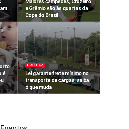
s
Maiores campeões, Cruzeiro
liam
e Grêmio vão às quartas da
Copa do Brasil
POLÍTICA
orto
o é
Lei garante frete mínimo no
ou
transporte de cargas; saiba
o que muda
Eventos