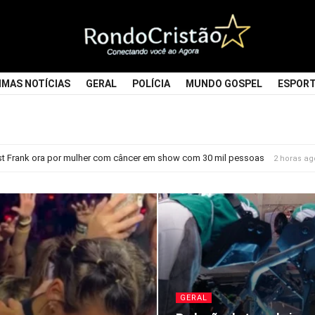
Rondocristao
IMAS NOTÍCIAS
GERAL
POLÍCIA
MUNDO GOSPEL
ESPOR
st Frank ora por mulher com câncer em show com 30 mil pessoas
2 horas ag
GERAL