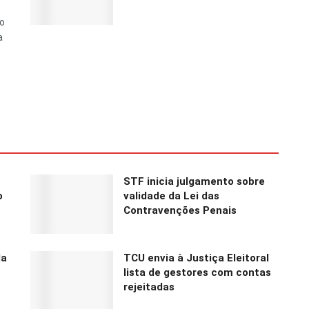
do
a
STF inicia julgamento sobre
o
validade da Lei das
Contravenções Penais
la
TCU envia à Justiça Eleitoral
lista de gestores com contas
rejeitadas