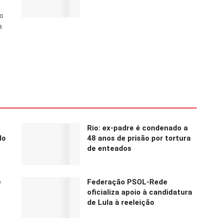
do
a
Rio: ex-padre é condenado a
do
48 anos de prisão por tortura
de enteados
e
Federação PSOL-Rede
oficializa apoio à candidatura
de Lula à reeleição