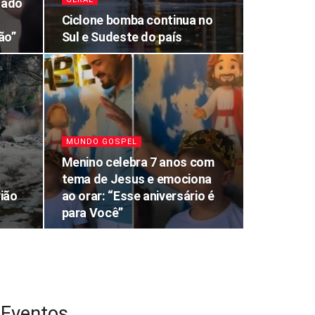
dado
Ciclone bomba continua no
ão”
Sul e Sudeste do país
MUNDO GOSPEL
Menino celebra 7 anos com
tema de Jesus e emociona
ião
ao orar: “Esse aniversário é
para Você”
Eventos