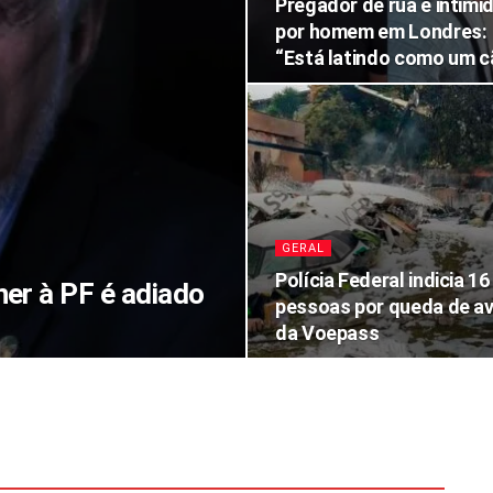
Pregador de rua é intimi
por homem em Londres:
“Está latindo como um c
GERAL
Polícia Federal indicia 16
er à PF é adiado
pessoas por queda de av
da Voepass