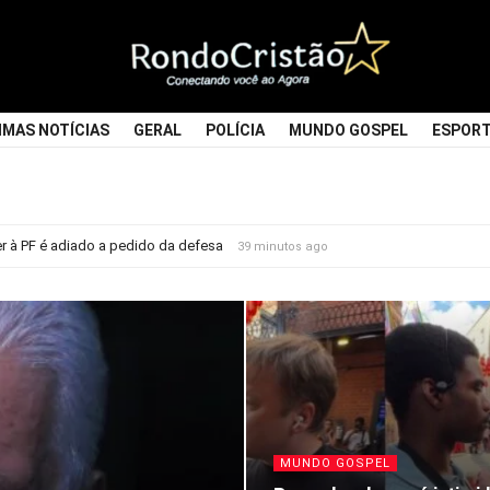
Rondocristao
IMAS NOTÍCIAS
GERAL
POLÍCIA
MUNDO GOSPEL
ESPOR
à PF é adiado a pedido da defesa
39 minutos ago
MUNDO GOSPEL