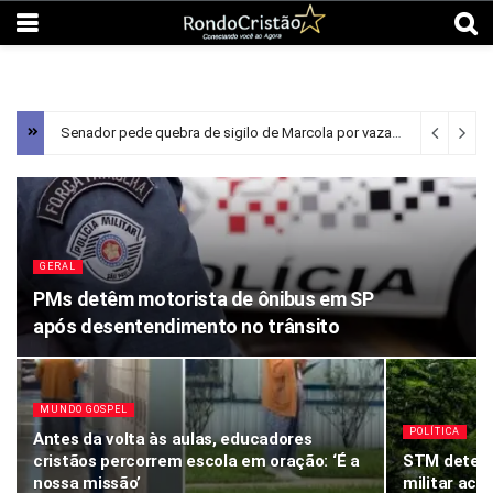
Senador pede quebra de sigilo de Marcola por vazamento da PF
2
GERAL
PMs detêm motorista de ônibus em SP
após desentendimento no trânsito
MUNDO GOSPEL
POLÍTICA
Antes da volta às aulas, educadores
cristãos percorrem escola em oração: ‘É a
STM determ
nossa missão’
militar acu