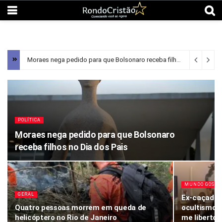
Moraes nega pedido para que Bolsonaro receba filhos no Dia dos Pais
POLÍTICA
Moraes nega pedido para que Bolsonaro
receba filhos no Dia dos Pais
MUNDO GOSPE
GERAL
Ex-caçador
Quatro pessoas morrem em queda de
ocultismo a
helicóptero no Rio de Janeiro
me libertou