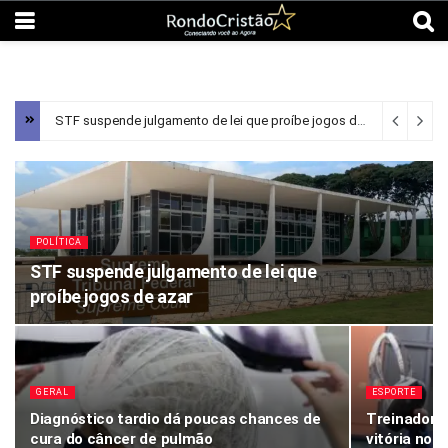
STF suspende julgamento de lei que proíbe jogos de azar
4 minut
POLÍTICA
STF suspende julgamento de lei que
proíbe jogos de azar
GERAL
ESPORTE
Diagnóstico tardio dá poucas chances de
Treinador d
cura do câncer de pulmão
vitória no 