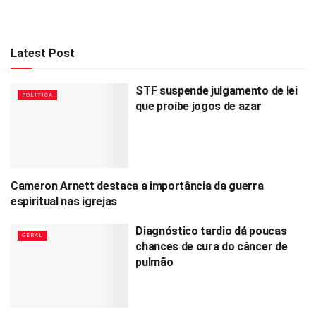
Latest Post
STF suspende julgamento de lei
POLÍTICA
que proíbe jogos de azar
Cameron Arnett destaca a importância da guerra
MUNDO GOSPEL
espiritual nas igrejas
Diagnóstico tardio dá poucas
GERAL
chances de cura do câncer de
pulmão