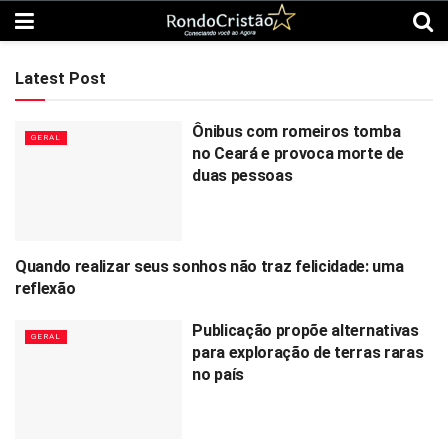
Latest Post
Ônibus com romeiros tomba
GERAL
no Ceará e provoca morte de
duas pessoas
Quando realizar seus sonhos não traz felicidade: uma
MUNDO GOSPEL
reflexão
Publicação propõe alternativas
GERAL
para exploração de terras raras
no país