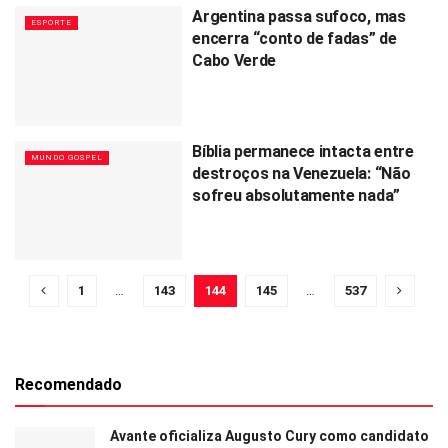
Argentina passa sufoco, mas
ESPORTE
encerra “conto de fadas” de
Cabo Verde
Bíblia permanece intacta entre
MUNDO GOSPEL
destroços na Venezuela: “Não
sofreu absolutamente nada”
1
…
143
144
145
…
537
Recomendado
Avante oficializa Augusto Cury como candidato