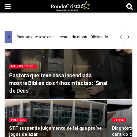
Pastora que teve casa incendiada mostra Bíblias dos filhos intactas: ‘Sinal de Deus’
MUNDO GOSPEL
Pastora que teve casa incendiada
mostra Bíblias dos filhos intactas: ‘Sinal
de Deus’
POLÍTICA
GERAL
STF suspende julgamento de lei que proíbe
Diagnóstico
jogos de azar
cura do câ