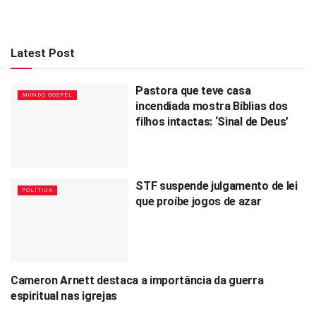
Latest Post
Pastora que teve casa
MUNDO GOSPEL
incendiada mostra Bíblias dos
filhos intactas: ‘Sinal de Deus’
STF suspende julgamento de lei
POLÍTICA
que proíbe jogos de azar
Cameron Arnett destaca a importância da guerra
MUNDO GOSPEL
espiritual nas igrejas