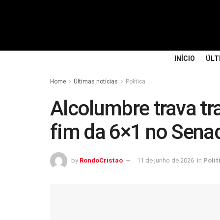
INÍCIO
ÚLT
Home
Últimas notícias
Política
Alcolumbre trava t
fim da 6×1 no Sena
by
RondoCristao
11 de junho de 2026
in
Polít