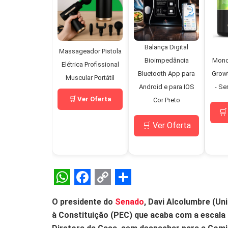
Balança Digital
Massageador Pistola
Bioimpedância
Mono
Elétrica Profissional
Bluetooth App para
Grow
Muscular Portátil
Android e para IOS
- Se
🛒 Ver Oferta
Cor Preto
🛒
🛒 Ver Oferta
W
F
C
S
O presidente do
Senado
, Davi Alcolumbre (U
h
a
o
h
à Constituição (PEC) que acaba com a escala 
a
c
p
a