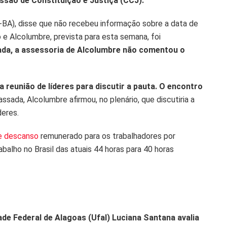
ssão de Constituição e Justiça (CCJ).
-BA), disse que não recebeu informação sobre a data de
e Alcolumbre, prevista para esta semana, foi
da, a assessoria de Alcolumbre não comentou o
eunião de líderes para discutir a pauta. O encontro
sada, Alcolumbre afirmou, no plenário, que discutiria a
deres.
de descanso
remunerado para os trabalhadores por
balho no Brasil das atuais 44 horas para 40 horas
dade Federal de Alagoas (Ufal) Luciana Santana avalia