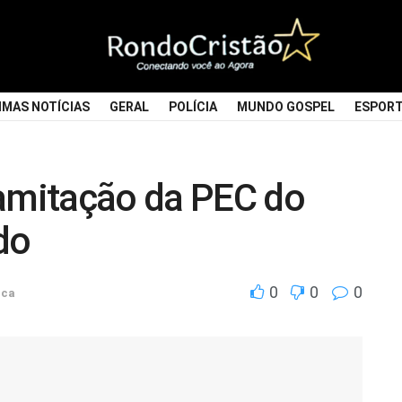
IMAS NOTÍCIAS
GERAL
POLÍCIA
MUNDO GOSPEL
ESPOR
ramitação da PEC do
do
0
0
0
ica