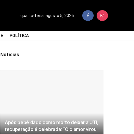
quarta-feira, agosto 5, 2026
TE
POLÍTICA
Notícias
Após bebê dado como morto deixar a UTI,
recuperação é celebrada: “O clamor virou