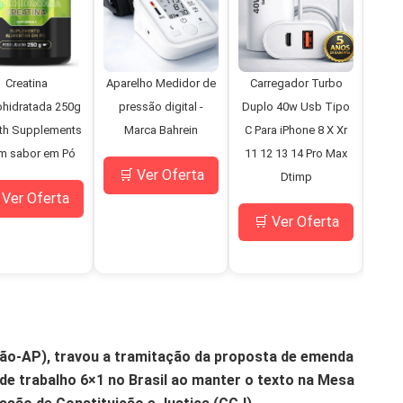
Creatina
Aparelho Medidor de
Carregador Turbo
Mi
hidratada 250g
pressão digital -
Duplo 40w Usb Tipo
D
th Supplements
Marca Bahrein
C Para iPhone 8 X Xr
Bo
m sabor em Pó
11 12 13 14 Pro Max
Pne
🛒 Ver Oferta
Dtimp
C
 Ver Oferta
M
🛒 Ver Oferta
🛒
nião-AP), travou a tramitação da proposta de emenda
de trabalho 6×1 no Brasil ao manter o texto na Mesa