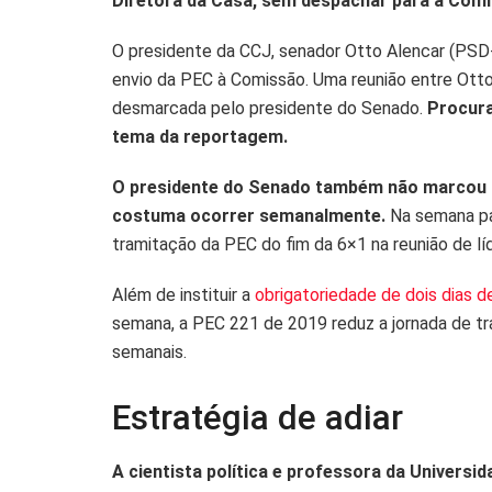
Diretora da Casa, sem despachar para a Comi
t
e
y
r
O presidente da CCJ, senador Otto Alencar (PSD
s
b
L
e
envio da PEC à Comissão. Uma reunião entre Otto 
A
o
i
desmarcada pelo presidente do Senado.
Procura
p
o
n
tema da reportagem.
p
k
k
O presidente do Senado também não marcou a r
costuma ocorrer semanalmente.
Na semana pas
tramitação da PEC do fim da 6×1 na reunião de lí
Além de instituir a
obrigatoriedade de dois dias 
semana, a PEC 221 de 2019 reduz a jornada de tra
semanais.
Estratégia de adiar
A cientista política e professora da Universi