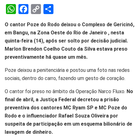
W
F
C
S
h
a
o
h
O cantor Poze do Rodo deixou o Complexo de Gericinó,
at
ce
py
ar
em Bangu, na Zona Oeste do Rio de Janeiro , nesta
s
b
Li
e
quinta-feira (14), após ser solto por decisão judicial.
A
o
n
Marlon Brendon Coelho Couto da Silva estava preso
p
o
k
preventivamente há quase um mês.
p
k
Poze deixou a penitenciária e postou uma foto nas redes
sociais, dentro do carro, fazendo um gesto de coração.
O cantor foi preso no âmbito da Operação Narco Fluxo.
No
final de abril, a Justiça Federal decretou a prisão
preventiva dos cantores MC Ryam SP e MC Poze do
Rodo e o influenciador Rafael Souza Oliveira por
suspeita de participação em um esquema bilionário de
lavagem de dinheiro.