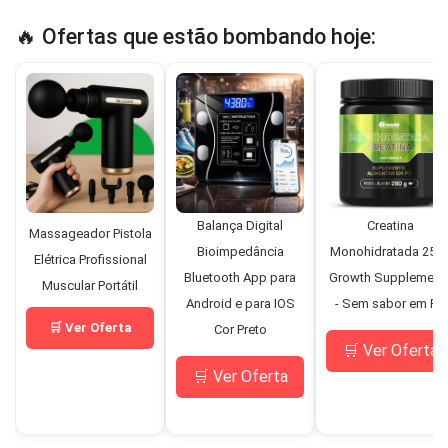
🔥 Ofertas que estão bombando hoje:
Balança Digital
Creatina
Massageador Pistola
Bioimpedância
Monohidratada 250
Elétrica Profissional
Bluetooth App para
Growth Supplement
Muscular Portátil
Android e para IOS
- Sem sabor em Pó
🛒 Ver Oferta
Cor Preto
🛒 Ver Oferta
🛒 Ver Oferta