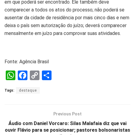
em que poderá ser encontrado. Ele também deve
comparecer a todos os atos do processo; não poderá se
ausentar da cidade de residência por mais cinco dias e nem
deixa o país sem autorização do juízo; deverá comparecer
mensalmente em juízo para comprovar suas atividades.
Fonte: Agência Brasil
W
F
C
S
h
a
o
h
Tags:
destaque
at
ce
py
ar
s
b
Li
e
A
o
n
Previous Post
p
o
k
Áudio com Daniel Vorcaro: Silas Malafaia diz que vai
ouvir Flávio para se posicionar; pastores bolsonaristas
p
k